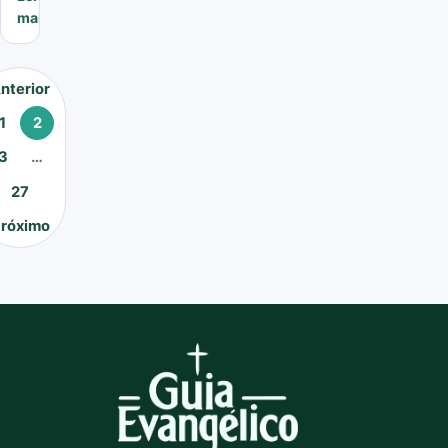
mais
Paginação
nterior
de
1
2
posts
3
…
27
róximo