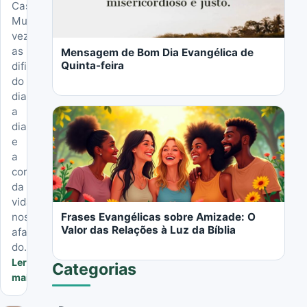
Casal
LER MAIS
Muitas
vezes,
as
Mensagem de Bom Dia Evangélica de
Quinta-feira
dificuldades
do
dia
a
dia
e
a
correria
LER MAIS
da
vida
Frases Evangélicas sobre Amizade: O
nos
Valor das Relações à Luz da Bíblia
afastam
do...
Ler
Categorias
mais