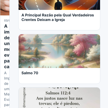
A Principal Razão pela Qual Verdadeiros
Crentes Deixam a Igreja
03/06/2024
A
importância
de
uma
mensagem
evangélica
LER MAIS
para
casal
Salmo 70
A
Importância
de
uma
Mensagem
Evangélica
para