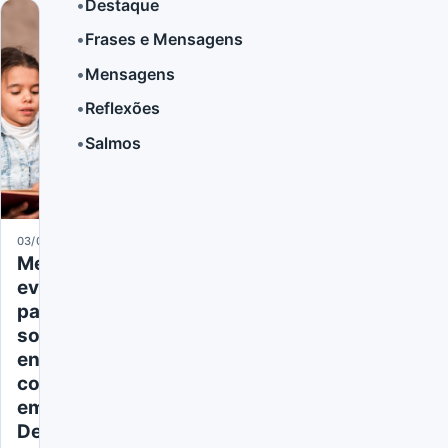
•
Destaque
•
Frases e Mensagens
LER MAIS
•
Mensagens
•
Reflexões
•
Salmos
03/06/2024
Mensagem
evangélica
para
sobrinha:
encontre
conforto
em
Deus