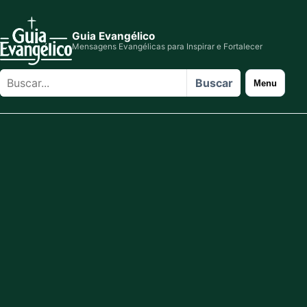
Guia Evangélico
Mensagens Evangélicas para Inspirar e Fortalecer
Buscar
Buscar
Menu
no
site