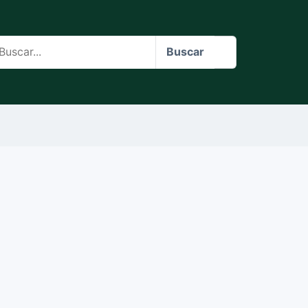
scar
Buscar
o
te