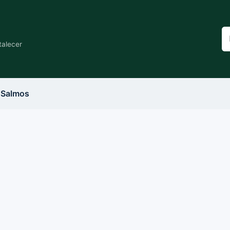
Bu
n
talecer
si
Salmos