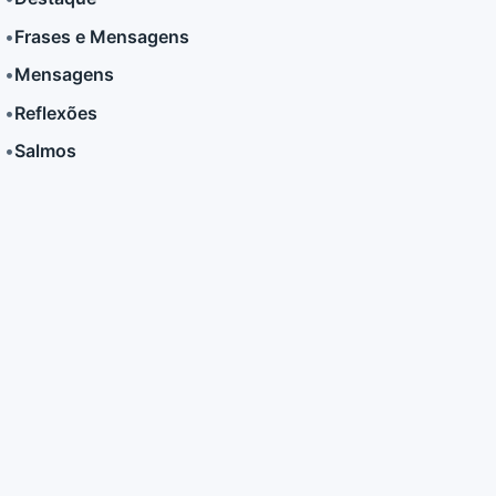
•
Frases e Mensagens
LER MAIS
LER MAIS
•
Mensagens
•
Reflexões
•
Salmos