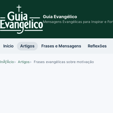
Guia Evangélico
Mensagens Evangélicas para Inspirar e For
Início
Artigos
Frases e Mensagens
Reflexões
InÃƒÂ­cio
Artigos
Frases evangélicas sobre motivação