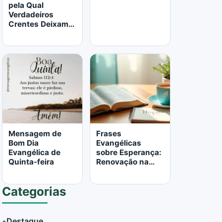
pela Qual
Verdadeiros
Crentes Deixam a
Igreja
LER MAIS
LER MAIS
Mensagem de
Frases
Bom Dia
Evangélicas
Evangélica de
sobre Esperança:
Quinta-feira
Renovação na
Palavra de Deus
Categorias
•
Destaque