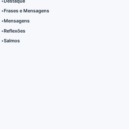
•
Destaque
•
Frases e Mensagens
LER MAIS
LER MAIS
•
Mensagens
•
Reflexões
•
Salmos