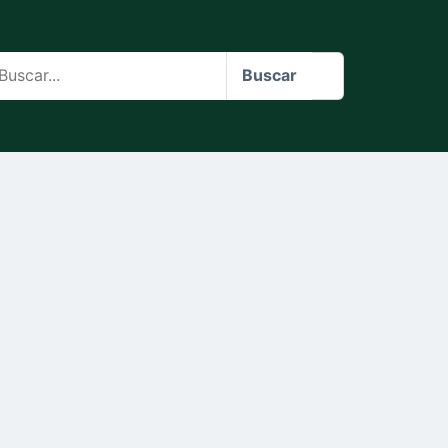
scar
Buscar
o
te