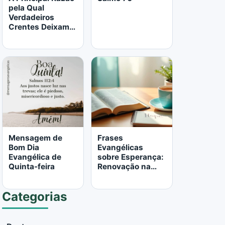
pela Qual
Verdadeiros
Crentes Deixam a
Igreja
LER MAIS
LER MAIS
Mensagem de
Frases
Bom Dia
Evangélicas
Evangélica de
sobre Esperança:
Quinta-feira
Renovação na
Palavra de Deus
Categorias