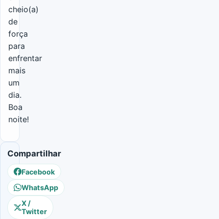
cheio(a)
de
força
para
enfrentar
mais
um
dia.
Boa
noite!
Compartilhar
Facebook
WhatsApp
X /
Twitter