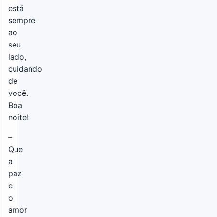
está
sempre
ao
seu
lado,
cuidando
de
você.
Boa
noite!
–
Que
a
paz
e
o
amor