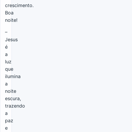
crescimento.
Boa
noite!
–
Jesus
é
a
luz
que
ilumina
a
noite
escura,
trazendo
a
paz
e