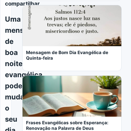
compartilhar
Uma
mensagem
LER MAIS
de
boa
Mensagem de Bom Dia Evangélica de
Quinta-feira
noite
evangélica
pode
mudar
LER MAIS
o
seu
Frases Evangélicas sobre Esperança:
Renovação na Palavra de Deus
dia