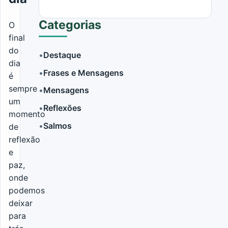
Categorias
O
final
do
•
Destaque
dia
•
Frases e Mensagens
é
LER MAIS
sempre
•
Mensagens
um
•
Reflexões
momento
•
Salmos
de
reflexão
e
paz,
onde
podemos
deixar
para