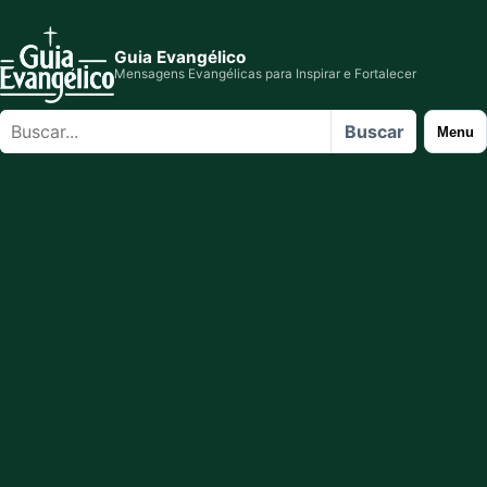
Guia Evangélico
Mensagens Evangélicas para Inspirar e Fortalecer
Buscar
Buscar
Menu
no
site