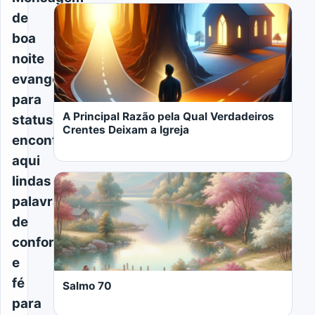
de
boa
noite
evangélica
para
A Principal Razão pela Qual Verdadeiros
status:
Crentes Deixam a Igreja
encontre
aqui
lindas
palavras
de
conforto
LER MAIS
e
fé
Salmo 70
para