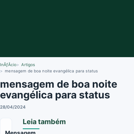
InÃƒÂ­cio
Artigos
mensagem de boa noite evangélica para status
mensagem de boa noite
evangélica para status
28/04/2024
Leia também
Mensagem