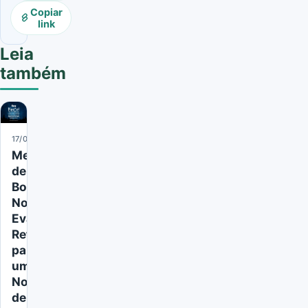
Copiar
link
Leia
também
17/06/2024
Mensagens
de
Boa
Noite
Evangélica:
Reflexões
para
uma
Noite
de