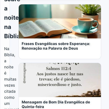
a
noite
na
LER MAIS
Bíblia
Frases Evangélicas sobre Esperança:
Renovação na Palavra de Deus
Na
Bíblia,
a
noite
é
muitas
vezes
LER MAIS
citada
como
Mensagem de Bom Dia Evangélica de
um
Quinta-feira