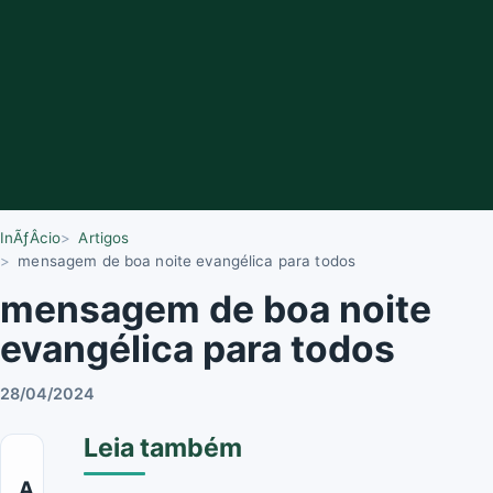
InÃƒÂ­cio
Artigos
mensagem de boa noite evangélica para todos
mensagem de boa noite
evangélica para todos
28/04/2024
Leia também
A