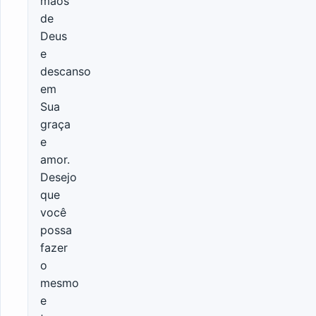
mãos
de
Deus
e
descanso
em
Sua
graça
e
amor.
Desejo
que
você
possa
fazer
o
mesmo
e