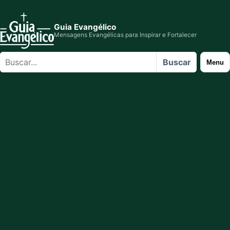
Guia Evangélico
Mensagens Evangélicas para Inspirar e Fortalecer
Buscar
Buscar
Menu
no
site