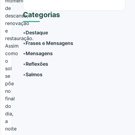
momento
de
Categorias
descanso,
renovação
e
•
Destaque
restauração.
•
Frases e Mensagens
Assim
LER MAIS
como
•
Mensagens
o
•
Reflexões
sol
•
Salmos
se
põe
no
final
do
dia,
a
noite