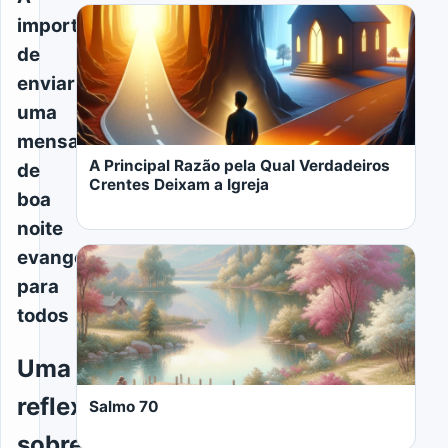
importância
de
enviar
uma
mensagem
A Principal Razão pela Qual Verdadeiros
de
Crentes Deixam a Igreja
boa
noite
evangélica
para
todos
LER MAIS
Uma
reflexão
Salmo 70
sobre