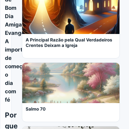
Bom
Dia
Amiga
Evangélica:
A Principal Razão pela Qual Verdadeiros
A
Crentes Deixam a Igreja
importância
de
começar
o
dia
com
LER MAIS
fé
Salmo 70
Por
que