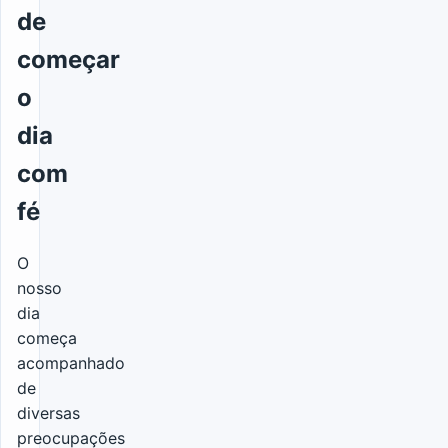
de
começar
o
dia
com
fé
O
nosso
dia
começa
acompanhado
de
diversas
preocupações