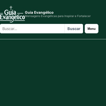
Guia Evangélico
Mensagens Evangélicas para Inspirar e Fortalecer
Buscar
Buscar
Menu
no
site