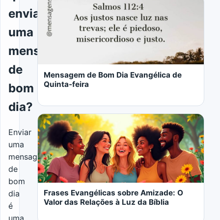
enviar
uma
LER MAIS
mensagem
de
Mensagem de Bom Dia Evangélica de
Quinta-feira
bom
dia?
Enviar
uma
mensagem
LER MAIS
de
bom
Frases Evangélicas sobre Amizade: O
dia
Valor das Relações à Luz da Bíblia
é
uma