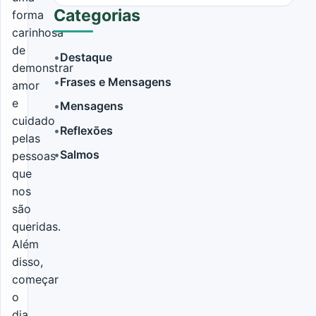
Categorias
forma
carinhosa
de
•
Destaque
demonstrar
•
Frases e Mensagens
amor
LER MAIS
e
•
Mensagens
cuidado
•
Reflexões
pelas
•
Salmos
pessoas
que
nos
são
queridas.
Além
disso,
começar
o
dia