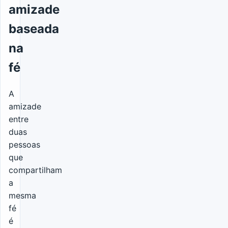
amizade
baseada
na
fé
A
amizade
entre
duas
pessoas
que
compartilham
a
mesma
fé
é