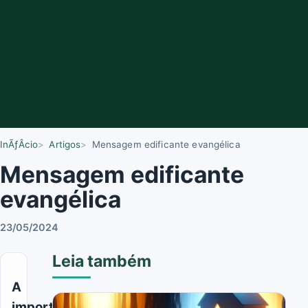
InÃƒÂ­cio
Artigos
Mensagem edificante evangélica
Mensagem edificante
evangélica
23/05/2024
Leia também
A
importância