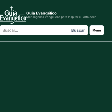
Guia Evangélico
Mensagens Evangélicas para Inspirar e Fortalecer
Buscar
Buscar
Menu
no
site