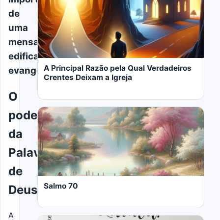
de
uma
mensagem
edificante
A Principal Razão pela Qual Verdadeiros
evangélica
Crentes Deixam a Igreja
O
poder
da
Palavra
LER MAIS
de
Salmo 70
Deus
A