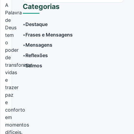
A
Categorias
Palavra
de
•
Destaque
Deus
•
Frases e Mensagens
tem
LER MAIS
o
•
Mensagens
poder
•
Reflexões
de
transformar
•
Salmos
vidas
e
trazer
paz
e
conforto
em
momentos
difíceis.