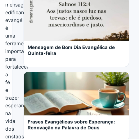
mensagem
edificante
evangélica
é
LER MAIS
uma
ferramenta
Mensagem de Bom Dia Evangélica de
importante
Quinta-feira
para
fortalecer
a
fé
e
trazer
LER MAIS
esperança
na
vida
Frases Evangélicas sobre Esperança:
Renovação na Palavra de Deus
dos
cristãos.