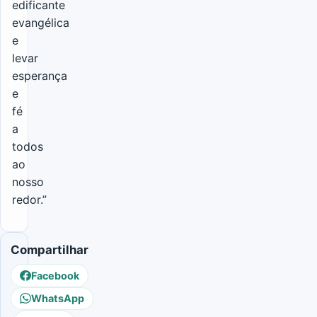
edificante
evangélica
e
levar
esperança
e
fé
a
todos
ao
nosso
redor.”
Compartilhar
Facebook
WhatsApp