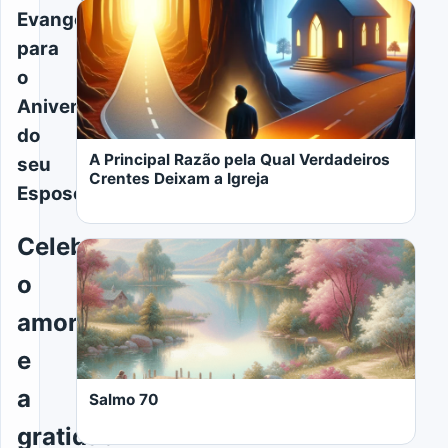
Evangelica
para
o
Aniversário
do
A Principal Razão pela Qual Verdadeiros
seu
Crentes Deixam a Igreja
Esposo
Celebre
o
amor
LER MAIS
e
a
Salmo 70
gratidão