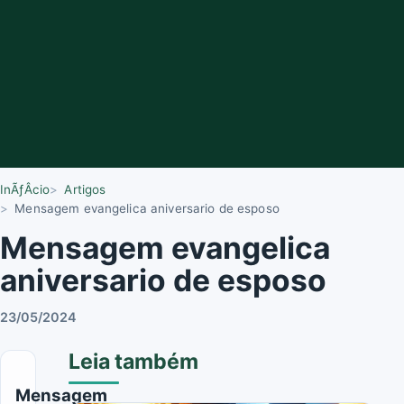
InÃƒÂ­cio
Artigos
Mensagem evangelica aniversario de esposo
Mensagem evangelica
aniversario de esposo
23/05/2024
Leia também
Mensagem