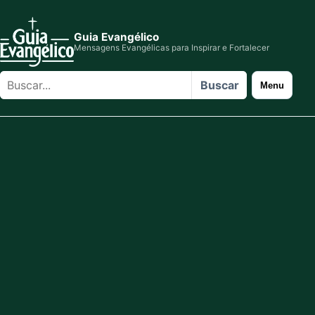
Guia Evangélico
Mensagens Evangélicas para Inspirar e Fortalecer
Buscar
Buscar
Menu
no
site