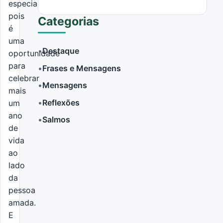
especial,
pois
Categorias
é
uma
•
Destaque
oportunidade
para
•
Frases e Mensagens
LER MAIS
celebrar
•
Mensagens
mais
•
Reflexões
um
ano
•
Salmos
de
vida
ao
lado
da
pessoa
amada.
E