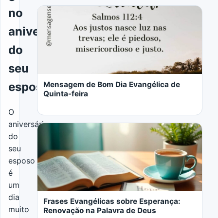
no
aniversário
do
LER MAIS
seu
Mensagem de Bom Dia Evangélica de
esposo
Quinta-feira
O
aniversário
do
seu
esposo
é
LER MAIS
um
dia
Frases Evangélicas sobre Esperança:
muito
Renovação na Palavra de Deus