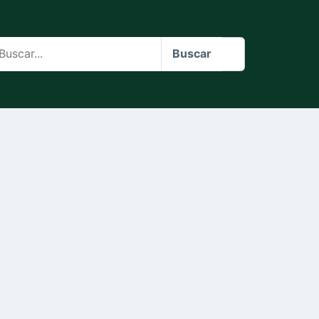
scar
Buscar
o
te