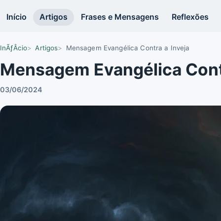
Início
Artigos
Frases e Mensagens
Reflexões
InÃƒÂ­cio
Artigos
Mensagem Evangélica Contra a Inveja
Mensagem Evangélica Contr
03/06/2024