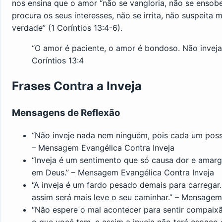
nos ensina que o amor “não se vangloria, não se enso
procura os seus interesses, não se irrita, não suspeita 
verdade” (1 Coríntios 13:4-6).
“O amor é paciente, o amor é bondoso. Não inveja, 
Coríntios 13:4
Frases Contra a Inveja
Mensagens de Reflexão
“Não inveje nada nem ninguém, pois cada um possui
– Mensagem Evangélica Contra Inveja
“Inveja é um sentimento que só causa dor e amargu
em Deus.” – Mensagem Evangélica Contra Inveja
“A inveja é um fardo pesado demais para carregar
assim será mais leve o seu caminhar.” – Mensagem
“Não espere o mal acontecer para sentir compaixã
o que você tem, e assim a inveja não terá espaç