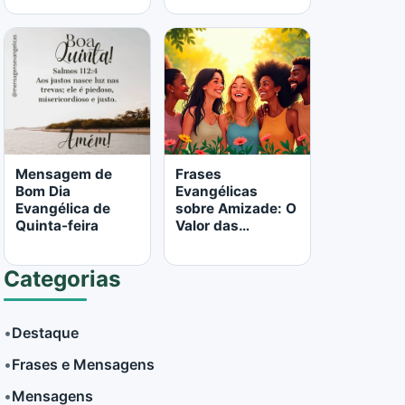
LER MAIS
LER MAIS
Mensagem de
Frases
Bom Dia
Evangélicas
Evangélica de
sobre Amizade: O
Quinta-feira
Valor das
Relações à Luz da
Bíblia
Categorias
•
Destaque
•
Frases e Mensagens
LER MAIS
LER MAIS
•
Mensagens