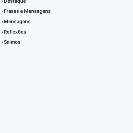
•
Destaque
•
Frases e Mensagens
LER MAIS
LER MAIS
•
Mensagens
•
Reflexões
•
Salmos