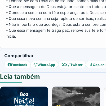
– Lembre-se: com Deus ao nosso lado, somos mais fort
– Que a mensagem de Deus esteja presente em todos o
– Comece a semana com fé e esperança, pois Deus sem
– Que essa nova semana seja repleta de sorrisos, reali
– Não importa o que aconteça, Deus estará sempre c
– Que essa mensagem te traga paz, renove sua fé e for
inicia.
Compartilhar
Facebook
WhatsApp
X / Twitter
Copiar l
Leia também