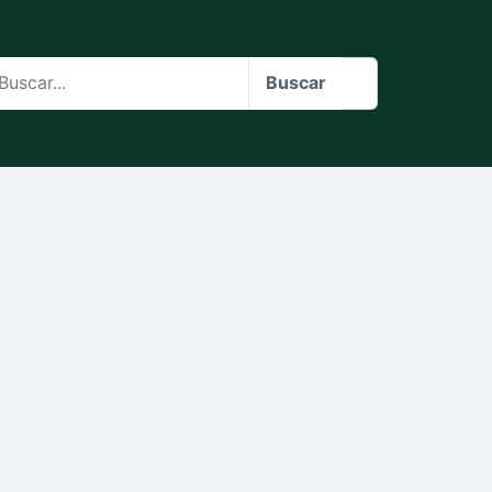
scar
Buscar
o
te