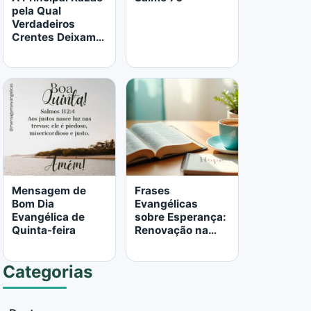
pela Qual
Verdadeiros
Crentes Deixam a
Igreja
LER MAIS
LER MAIS
Mensagem de
Frases
Bom Dia
Evangélicas
Evangélica de
sobre Esperança:
Quinta-feira
Renovação na
Palavra de Deus
Categorias