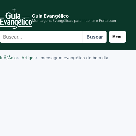
Guia Evangélico
Mensagens Evangélicas para Inspirar e Fortalecer
Buscar
Buscar
Menu
no
site
InÃƒÂ­cio
Artigos
mensagem evangélica de bom dia