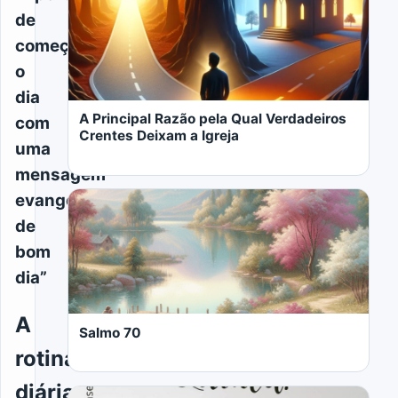
de
começar
o
dia
A Principal Razão pela Qual Verdadeiros
com
Crentes Deixam a Igreja
uma
mensagem
evangélica
de
bom
dia”
LER MAIS
A
Salmo 70
rotina
diária