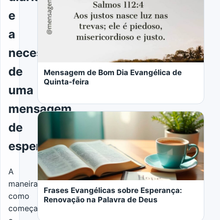
e
a
LER MAIS
necessidade
de
Mensagem de Bom Dia Evangélica de
Quinta-feira
uma
mensagem
de
esperança
LER MAIS
A
maneira
Frases Evangélicas sobre Esperança:
como
Renovação na Palavra de Deus
começamos