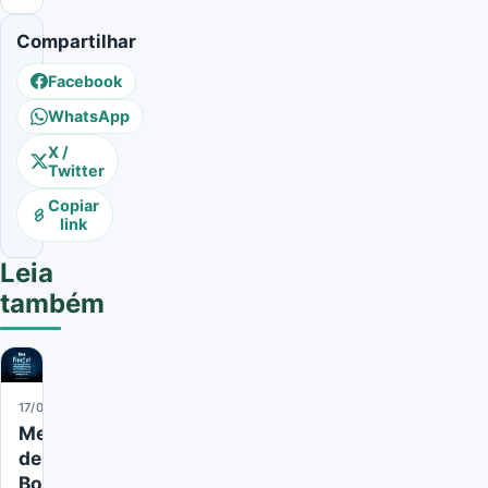
Compartilhar
Facebook
WhatsApp
X /
Twitter
Copiar
link
Leia
também
17/06/2024
Mensagens
de
Boa