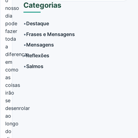
o
Categorias
nosso
dia
pode
•
Destaque
fazer
•
Frases e Mensagens
LER MAIS
toda
•
Mensagens
a
diferença
•
Reflexões
em
•
Salmos
como
as
coisas
irão
se
desenrolar
ao
longo
do