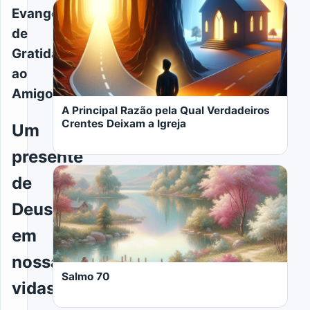
Evangélica
de
Gratidão
ao
Amigo
A Principal Razão pela Qual Verdadeiros
Crentes Deixam a Igreja
Um
presente
de
Deus
em
LER MAIS
nossas
Salmo 70
vidas