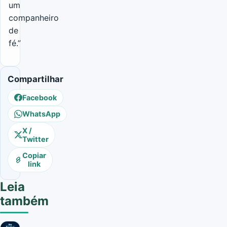
um
companheiro
de
fé.”
Compartilhar
Facebook
WhatsApp
X /
Twitter
Copiar
link
Leia
também