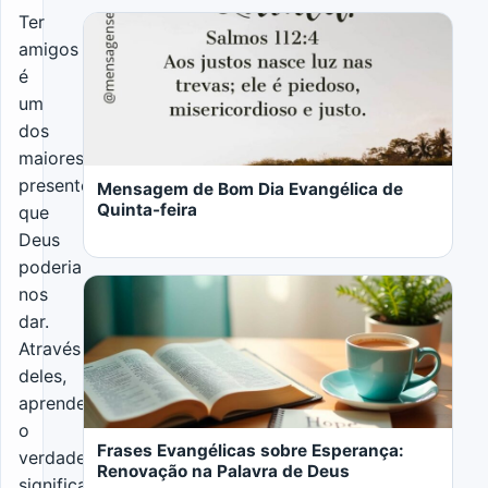
Ter
amigos
é
um
LER MAIS
dos
maiores
presentes
Mensagem de Bom Dia Evangélica de
Quinta-feira
que
Deus
poderia
nos
dar.
Através
deles,
LER MAIS
aprendemos
o
Frases Evangélicas sobre Esperança:
verdadeiro
Renovação na Palavra de Deus
significado