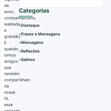
de
Categorias
amor,
companheirismo,
lealdade
•
Destaque
e
•
Frases e Mensagens
gratidão.
LER MAIS
•
Mensagens
E
quando
•
Reflexões
temos
•
Salmos
amigos
que
também
compartilham
da
nossa
fé,
essa
amizade