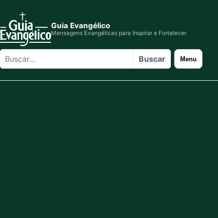
Guia Evangélico
Mensagens Evangélicas para Inspirar e Fortalecer
Buscar
Buscar
Menu
no
site