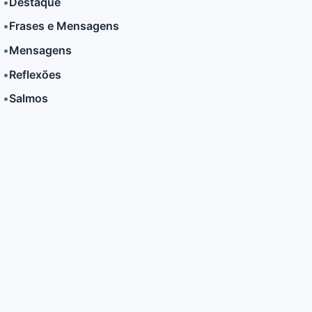
•
Destaque
•
Frases e Mensagens
LER MAIS
LER MAIS
•
Mensagens
•
Reflexões
•
Salmos