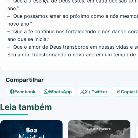
– “Que a presença de Deus esteja em cada decisão to
ano.”
– “Que possamos amar ao próximo como a nós mesmos,
novo ano.”
– “Que a fé continue nos fortalecendo e nos dando cora
ano que se inicia.”
– “Que o amor de Deus transborde em nossas vidas e s
Seu amor, transformando o novo ano em um tempo de e
Compartilhar
Facebook
WhatsApp
X / Twitter
Copiar l
Leia também