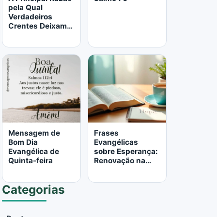
pela Qual
Verdadeiros
Crentes Deixam a
Igreja
LER MAIS
LER MAIS
Mensagem de
Frases
Bom Dia
Evangélicas
Evangélica de
sobre Esperança:
Quinta-feira
Renovação na
Palavra de Deus
Categorias