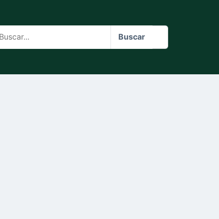
scar
Buscar
o
te