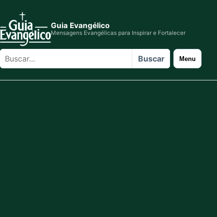
Guia Evangélico
Mensagens Evangélicas para Inspirar e Fortalecer
Buscar
Buscar
Menu
no
site