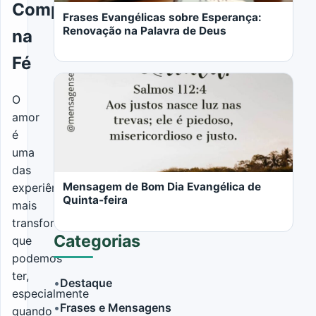
Compartilhado
Frases Evangélicas sobre Esperança:
Renovação na Palavra de Deus
na
Fé
O
amor
é
LER MAIS
uma
das
Mensagem de Bom Dia Evangélica de
experiências
Quinta-feira
mais
transformadoras
Categorias
que
podemos
ter,
•
Destaque
especialmente
•
Frases e Mensagens
quando
LER MAIS