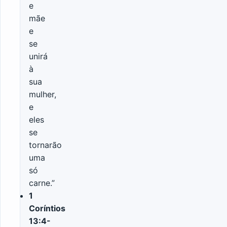
e
mãe
e
se
unirá
à
sua
mulher,
e
eles
se
tornarão
uma
só
carne.”
1
Coríntios
13:4-