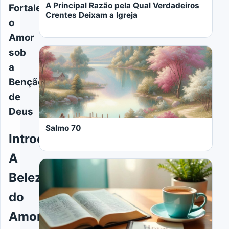
A Principal Razão pela Qual Verdadeiros
Fortalecendo
Crentes Deixam a Igreja
o
Amor
sob
a
Benção
de
LER MAIS
Deus
Salmo 70
Introdução:
A
Beleza
do
LER MAIS
Amor