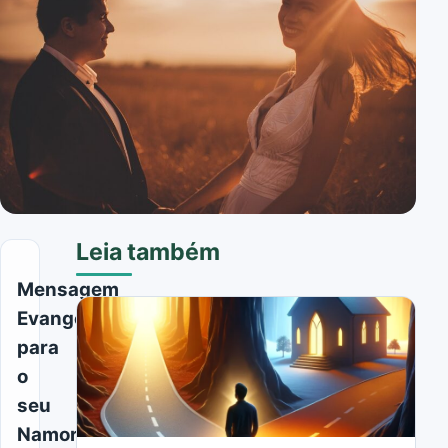
Leia também
Mensagem
Evangélica
para
o
seu
Namorado: