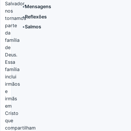
Salvador,
•
Mensagens
nos
•
Reflexões
tornamos
parte
•
Salmos
da
família
de
Deus.
Essa
família
inclui
irmãos
e
irmãs
em
Cristo
que
compartilham