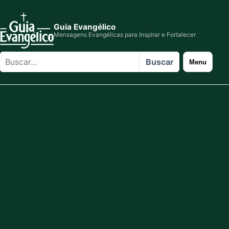
Guia Evangélico
Mensagens Evangélicas para Inspirar e Fortalecer
Buscar
Buscar
Menu
no
site