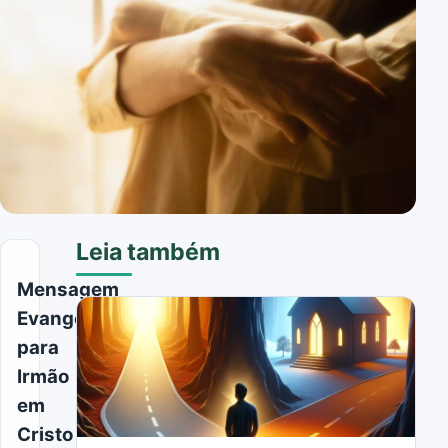
Leia também
Mensagem
Evangélica
para
Irmão
em
Cristo