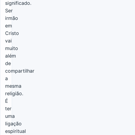
significado.
Ser
irmão
em
Cristo
vai
muito
além
de
compartilhar
a
mesma
religião.
É
ter
uma
ligação
espiritual