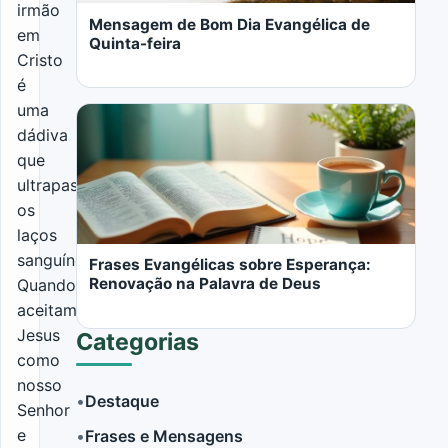
irmão
Mensagem de Bom Dia Evangélica de
em
Quinta-feira
Cristo
é
uma
dádiva
que
ultrapassa
LER MAIS
os
laços
sanguíneos.
Frases Evangélicas sobre Esperança:
Renovação na Palavra de Deus
Quando
aceitamos
Jesus
Categorias
como
nosso
•
Destaque
Senhor
e
•
Frases e Mensagens
LER MAIS