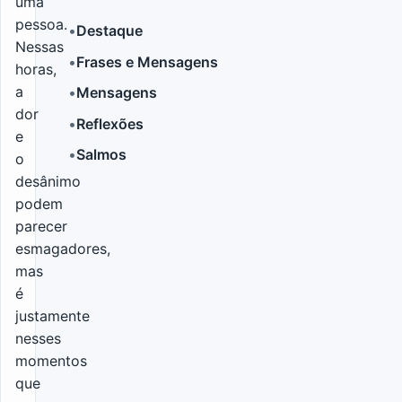
uma
pessoa.
•
Destaque
Nessas
•
Frases e Mensagens
horas,
LER MAIS
a
•
Mensagens
dor
•
Reflexões
e
•
Salmos
o
desânimo
podem
parecer
esmagadores,
mas
é
justamente
nesses
momentos
que