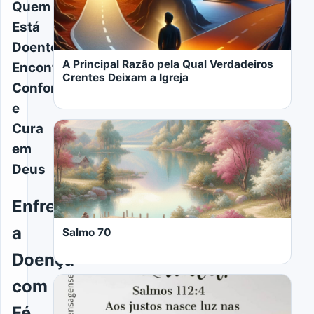
Quem
Está
Doente:
A Principal Razão pela Qual Verdadeiros
Encontrando
Crentes Deixam a Igreja
Conforto
e
Cura
em
Deus
LER MAIS
Enfrentando
a
Salmo 70
Doença
com
Fé