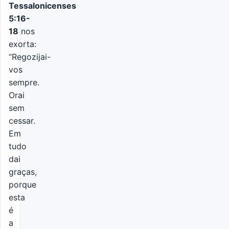
Tessalonicenses
5:16-
18
nos
exorta:
“Regozijai-
vos
sempre.
Orai
sem
cessar.
Em
tudo
dai
graças,
porque
esta
é
a