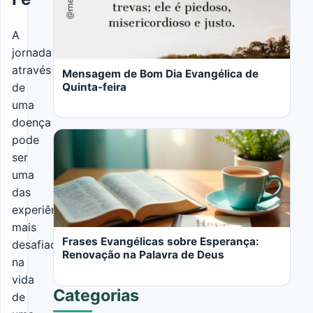
LER MAIS
A
jornada
através
Mensagem de Bom Dia Evangélica de
Quinta-feira
de
uma
doença
pode
ser
uma
das
LER MAIS
experiências
mais
Frases Evangélicas sobre Esperança:
desafiadoras
Renovação na Palavra de Deus
na
vida
Categorias
de