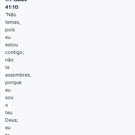
41:10
:
“Não
temas,
pois
eu
estou
contigo;
não
te
assombres,
porque
eu
sou
o
teu
Deus;
eu
te