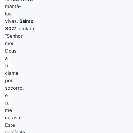
mantê-
las
vivas.
Salmo
30:2
declara:
“Senhor
meu
Deus,
a
ti
clamei
por
socorro,
e
tu
me
curaste.”
Este
versículo