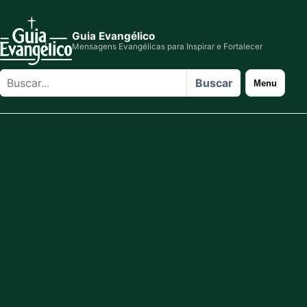
Guia Evangélico
Mensagens Evangélicas para Inspirar e Fortalecer
Buscar
Buscar
Menu
no
site