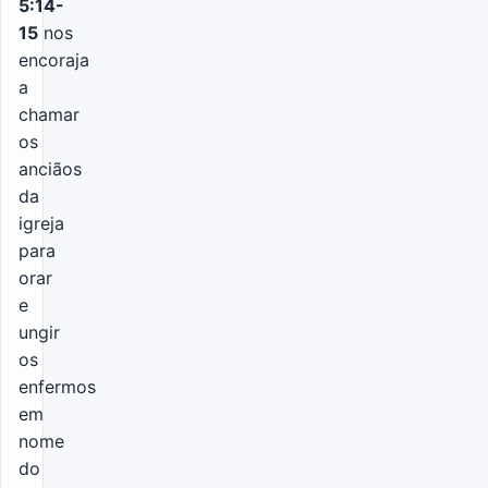
5:14-
15
nos
encoraja
a
chamar
os
anciãos
da
igreja
para
orar
e
ungir
os
enfermos
em
nome
do