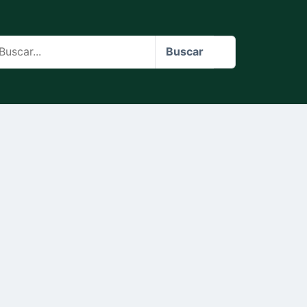
scar
Buscar
o
te