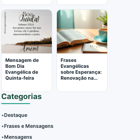
LER MAIS
LER MAIS
Mensagem de
Frases
Bom Dia
Evangélicas
Evangélica de
sobre Esperança:
Quinta-feira
Renovação na
Palavra de Deus
Categorias
•
Destaque
•
Frases e Mensagens
LER MAIS
LER MAIS
•
Mensagens