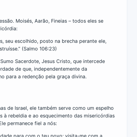
ssão. Moisés, Aarão, Fineias – todos eles se
icórdia:
és, seu escolhido, posto na brecha perante ele,
struísse.” (Salmo 106:23)
 Sumo Sacerdote, Jesus Cristo, que intercede
verdade de que, independentemente da
 para a redenção pela graça divina.
has de Israel, ele também serve como um espelho
 à rebeldia e ao esquecimento das misericórdias
Ele permanece fiel a nós:
ndade para com o teu povo; visita-me com a