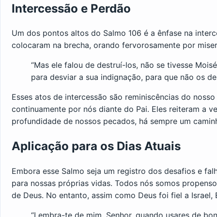
Intercessão e Perdão
Um dos pontos altos do Salmo 106 é a ênfase na interce
colocaram na brecha, orando fervorosamente por miser
“Mas ele falou de destruí-los, não se tivesse Mois
para desviar a sua indignação, para que não os de
Esses atos de intercessão são reminiscências do nosso
continuamente por nós diante do Pai. Eles reiteram a 
profundidade de nossos pecados, há sempre um caminho
Aplicação para os Dias Atuais
Embora esse Salmo seja um registro dos desafios e fal
para nossas próprias vidas. Todos nós somos propensos
de Deus. No entanto, assim como Deus foi fiel a Israel, 
“Lembra-te de mim, Senhor, quando usares de bo