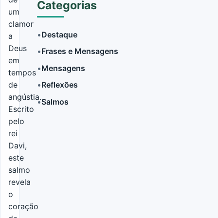
Categorias
um
clamor
•
Destaque
a
Deus
•
Frases e Mensagens
LER MAIS
em
•
Mensagens
tempos
de
•
Reflexões
angústia.
•
Salmos
Escrito
pelo
rei
Davi,
este
salmo
revela
o
coração