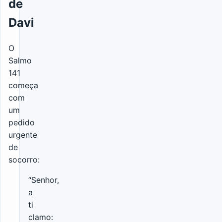
de
Davi
O
Salmo
141
começa
com
um
pedido
urgente
de
socorro:
“Senhor,
a
ti
clamo: