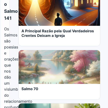
o
Salmo
141
Os
A Principal Razão pela Qual Verdadeiros
Salmos
Crentes Deixam a Igreja
são
poesias
e
orações
que
nos
LER MAIS
dão
um
Salmo 70
vislumbre
do
relacionamento
profundo