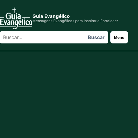
Guia Evangélico
Mensagens Evangélicas para Inspirar e Fortalecer
Buscar
Buscar
Menu
no
site