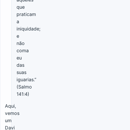
que
praticam
a
iniquidade;
e
não
coma
eu
das
suas
iguarias.”
(Salmo
141:4)
Aqui,
vemos
um
Davi