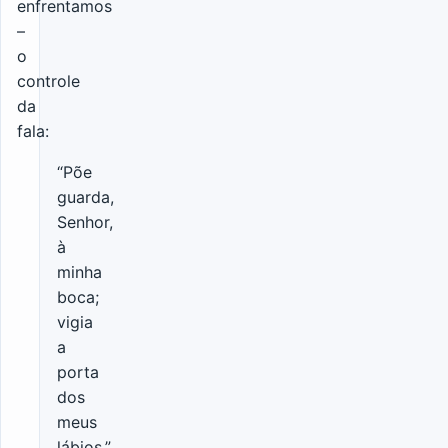
enfrentamos
–
o
controle
da
fala:
“Põe
guarda,
Senhor,
à
minha
boca;
vigia
a
porta
dos
meus
lábios.”