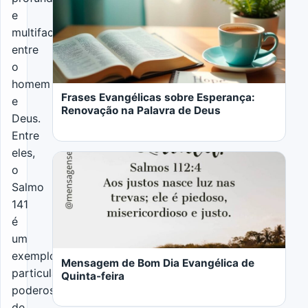
e
multifacetado
entre
LER MAIS
o
homem
Frases Evangélicas sobre Esperança:
e
Renovação na Palavra de Deus
Deus.
Entre
eles,
o
Salmo
141
é
LER MAIS
um
exemplo
Mensagem de Bom Dia Evangélica de
particularmente
Quinta-feira
poderoso
de