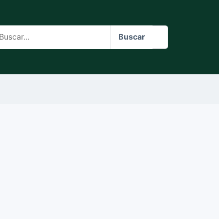
scar
Buscar
o
te