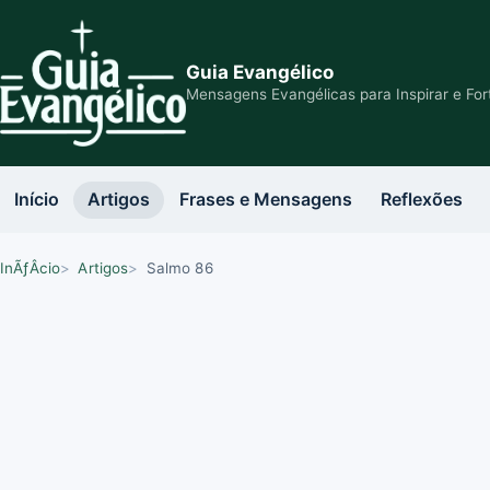
Guia Evangélico
Mensagens Evangélicas para Inspirar e For
Início
Artigos
Frases e Mensagens
Reflexões
InÃƒÂ­cio
Artigos
Salmo 86