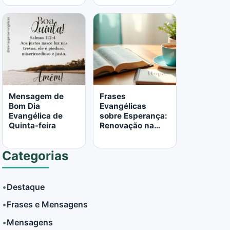
LER MAIS
LER MAIS
Mensagem de
Frases
Bom Dia
Evangélicas
Evangélica de
sobre Esperança:
Quinta-feira
Renovação na
Palavra de Deus
Categorias
•
Destaque
•
Frases e Mensagens
LER MAIS
LER MAIS
•
Mensagens