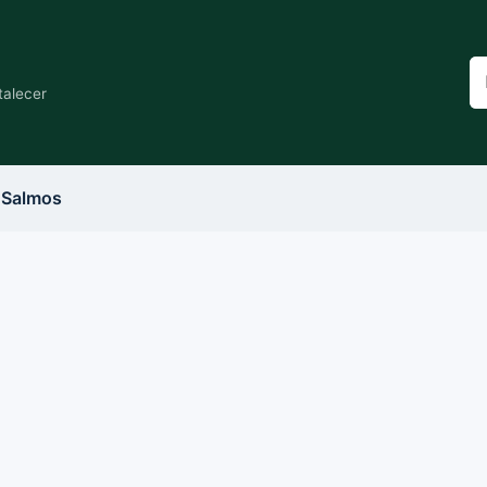
Bu
n
talecer
si
Salmos