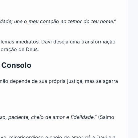
erdade; une o meu coração ao temor do teu nome.”
blemas imediatos. Davi deseja uma transformação
doração de Deus.
e Consolo
não depende de sua própria justiça, mas se agarra
o, paciente, cheio de amor e fidelidade.”
(Salmo
o, misericordioso e cheio de amor dá a Davi e a