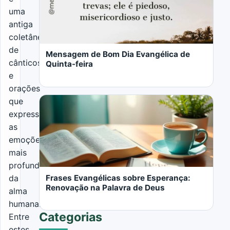
uma
antiga
LER MAIS
coletânea
de
Mensagem de Bom Dia Evangélica de
cânticos
Quinta-feira
e
orações
que
expressam
as
emoções
LER MAIS
mais
profundas
da
Frases Evangélicas sobre Esperança:
Renovação na Palavra de Deus
alma
humana.
Categorias
Entre
estes,