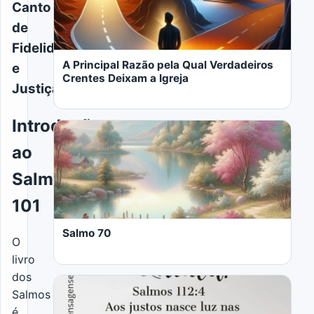
Canto
de
Fidelidade
A Principal Razão pela Qual Verdadeiros
e
Crentes Deixam a Igreja
Justiça
Introdução
ao
Salmo
LER MAIS
101
Salmo 70
O
livro
dos
Salmos
é