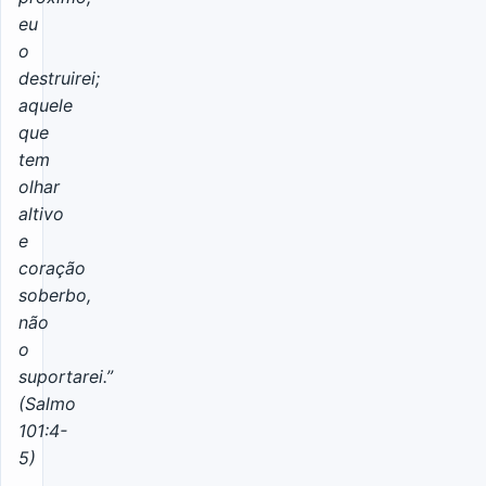
eu
o
destruirei;
aquele
que
tem
olhar
altivo
e
coração
soberbo,
não
o
suportarei.”
(Salmo
101:4-
5)