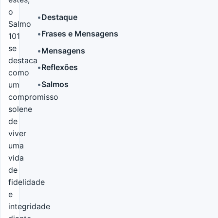
o
•
Destaque
Salmo
•
Frases e Mensagens
101
LER MAIS
se
•
Mensagens
destaca
•
Reflexões
como
•
Salmos
um
compromisso
solene
de
viver
uma
vida
de
fidelidade
e
integridade