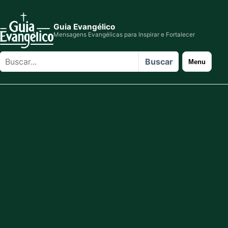
Guia Evangélico
Mensagens Evangélicas para Inspirar e Fortalecer
Buscar
Buscar
Menu
no
site