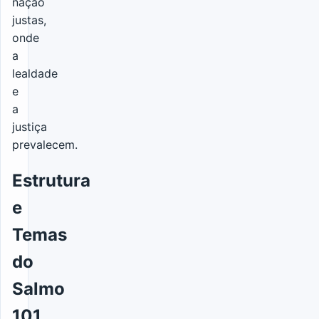
nação
justas,
onde
a
lealdade
e
a
justiça
prevalecem.
Estrutura
e
Temas
do
Salmo
101