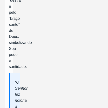
“destra”
e
pelo
“braço
santo”
de
Deus,
simbolizando
Seu
poder
e
santidade:
“O
Senhor
fez
notória
a