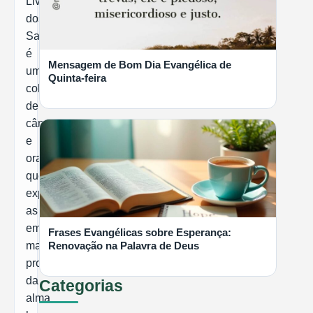
Livro
dos
LER MAIS
Salmos
é
Mensagem de Bom Dia Evangélica de
uma
Quinta-feira
coletânea
de
cânticos
e
orações
que
LER MAIS
expressam
as
emoções
Frases Evangélicas sobre Esperança:
Renovação na Palavra de Deus
mais
profundas
da
Categorias
alma