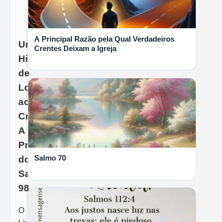
A Principal Razão pela Qual Verdadeiros
Um
Crentes Deixam a Igreja
Hino
de
Louvor
ao
Criador:
LER MAIS
A
Profundidade
Salmo 70
do
Salmo
98
O