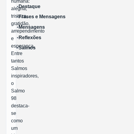
humana:
•
Destaque
alegria,
tristeza,
•
Frases e Mensagens
LER MAIS
gratidão,
•
Mensagens
arrependimento
•
Reflexões
e
esperança.
•
Salmos
Entre
tantos
Salmos
inspiradores,
o
Salmo
98
destaca-
se
como
um