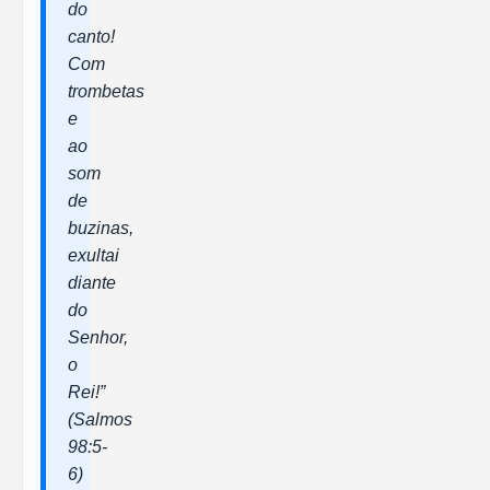
do
canto!
Com
trombetas
e
ao
som
de
buzinas,
exultai
diante
do
Senhor,
o
Rei!”
(Salmos
98:5-
6)