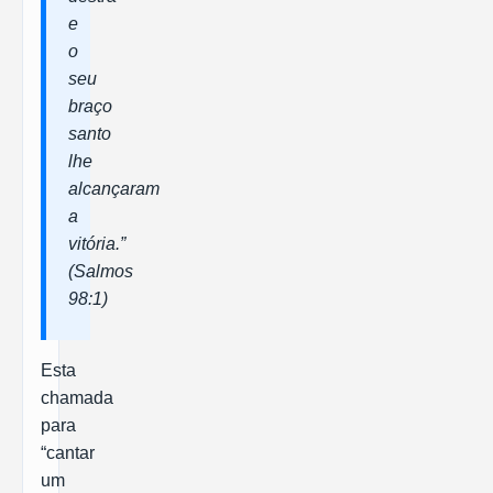
e
o
seu
braço
santo
lhe
alcançaram
a
vitória.”
(Salmos
98:1)
Esta
chamada
para
“cantar
um