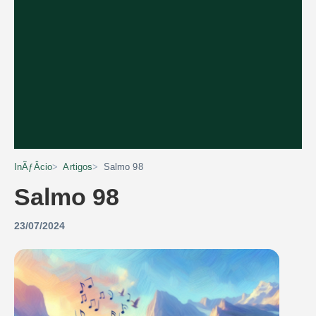
InÃƒÂ­cio
Artigos
Salmo 98
Salmo 98
23/07/2024