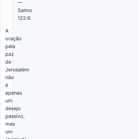
—
Salmo
122:6
A
oração
pela
paz
de
Jerusalém
não
é
apenas
um
desejo
passivo,
mas
um