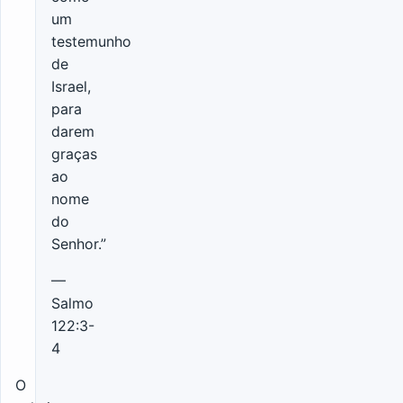
um
testemunho
de
Israel,
para
darem
graças
ao
nome
do
Senhor.”
—
Salmo
122:3-
4
O