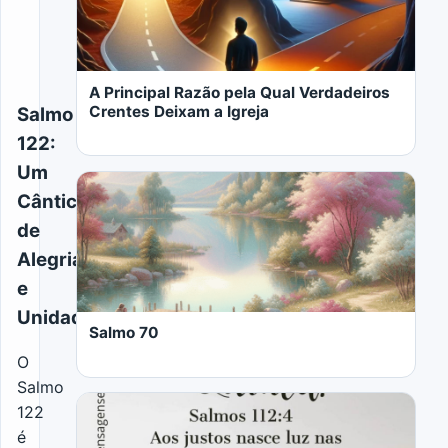
A Principal Razão pela Qual Verdadeiros
Crentes Deixam a Igreja
Salmo
122:
Um
Cântico
de
Alegria
LER MAIS
e
Unidade
Salmo 70
O
Salmo
122
é