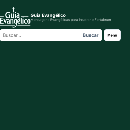
Guia Evangélico
Mensagens Evangélicas para Inspirar e Fortalecer
Buscar
Buscar
Menu
no
site