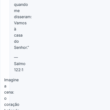
quando
me
disseram:
Vamos
à
casa
do
Senhor.”
—
Salmo
122:1
Imagine
a
cena:
o
coração