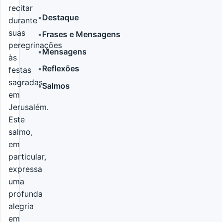
recitar
•
Destaque
durante
suas
•
Frases e Mensagens
LER MAIS
peregrinações
•
Mensagens
às
•
Reflexões
festas
sagradas
•
Salmos
em
Jerusalém.
Este
salmo,
em
particular,
expressa
uma
profunda
alegria
em