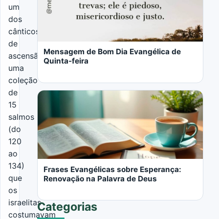
um
dos
LER MAIS
cânticos
de
Mensagem de Bom Dia Evangélica de
ascensão,
Quinta-feira
uma
coleção
de
15
salmos
(do
LER MAIS
120
ao
134)
Frases Evangélicas sobre Esperança:
que
Renovação na Palavra de Deus
os
israelitas
Categorias
costumavam