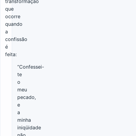
transformação
que
ocorre
quando
a
confissão
é
feita:
“Confessei-
te
o
meu
pecado,
e
a
minha
iniqüidade
não