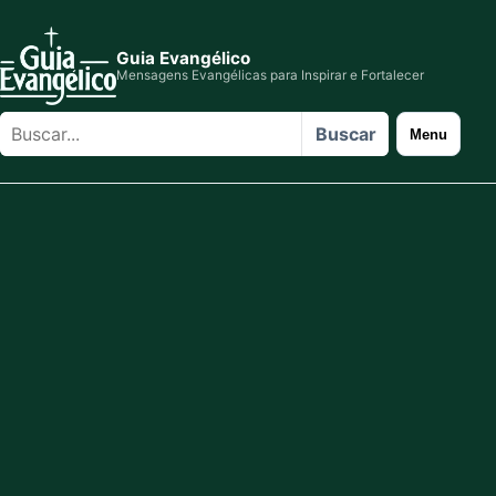
Guia Evangélico
Mensagens Evangélicas para Inspirar e Fortalecer
Buscar
Buscar
Menu
no
site