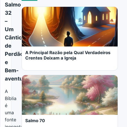
Salmo
32
–
Um
Cântico
de
A Principal Razão pela Qual Verdadeiros
Perdão
Crentes Deixam a Igreja
e
Bem-
aventurança
A
Bíblia
LER MAIS
é
uma
fonte
Salmo 70
inesgotável