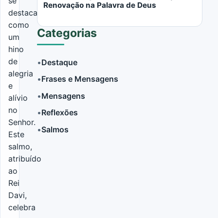
se
Renovação na Palavra de Deus
destaca
como
Categorias
um
hino
de
•
Destaque
alegria
•
Frases e Mensagens
LER MAIS
e
•
Mensagens
alívio
no
•
Reflexões
Senhor.
•
Salmos
Este
salmo,
atribuído
ao
Rei
Davi,
celebra