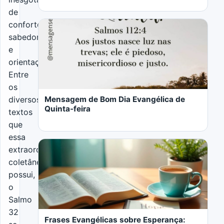
de
conforto,
sabedoria
e
orientação.
LER MAIS
Entre
os
diversos
Mensagem de Bom Dia Evangélica de
Quinta-feira
textos
que
essa
extraordinária
coletânea
possui,
o
LER MAIS
Salmo
32
Frases Evangélicas sobre Esperança: