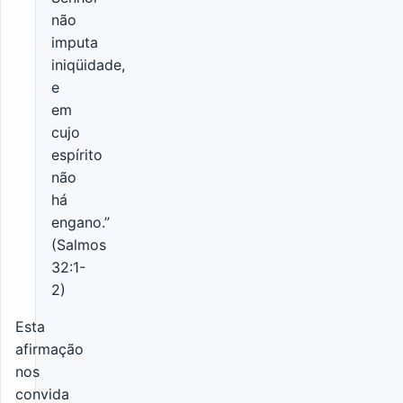
não
imputa
iniqüidade,
e
em
cujo
espírito
não
há
engano.”
(Salmos
32:1-
2)
Esta
afirmação
nos
convida