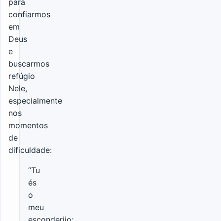
para
confiarmos
em
Deus
e
buscarmos
refúgio
Nele,
especialmente
nos
momentos
de
dificuldade:
“Tu
és
o
meu
esconderijo;