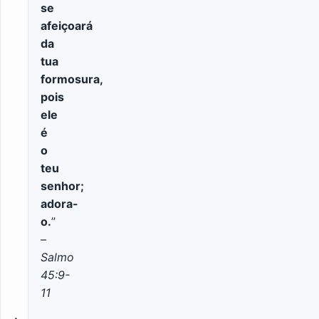
se
afeiçoará
da
tua
formosura,
pois
ele
é
o
teu
senhor;
adora-
o.
”
–
Salmo
45:9-
11