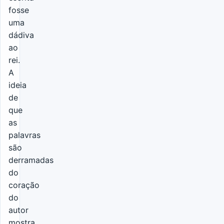
fosse
uma
dádiva
ao
rei.
A
ideia
de
que
as
palavras
são
derramadas
do
coração
do
autor
mostra