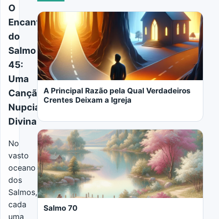
O
Encantamento
do
Salmo
45:
Uma
A Principal Razão pela Qual Verdadeiros
Canção
Crentes Deixam a Igreja
Nupcial
Divina
No
vasto
oceano
LER MAIS
dos
Salmos,
cada
Salmo 70
uma