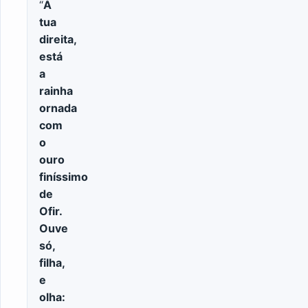
“
À
tua
direita,
está
a
rainha
ornada
com
o
ouro
finíssimo
de
Ofir.
Ouve
só,
filha,
e
olha: