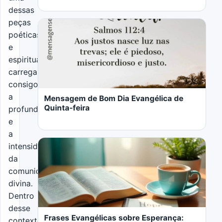
dessas
peças
poéticas
e
espirituais
LER MAIS
carrega
consigo
a
Mensagem de Bom Dia Evangélica de
Quinta-feira
profundidade
e
a
intensidade
da
comunicação
divina.
LER MAIS
Dentro
desse
Frases Evangélicas sobre Esperança:
contexto,