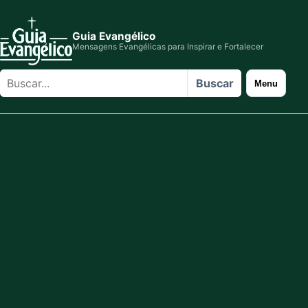
Guia Evangélico
Mensagens Evangélicas para Inspirar e Fortalecer
Buscar
Buscar
Menu
no
site