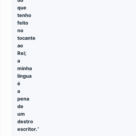
do
que
tenho
feito
no
tocante
ao
Rei;
a
minha
língua
é
a
pena
de
um
destro
escritor.
”