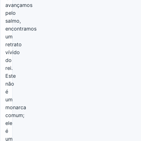
avançamos
pelo
salmo,
encontramos
um
retrato
vívido
do
rei.
Este
não
é
um
monarca
comum;
ele
é
um