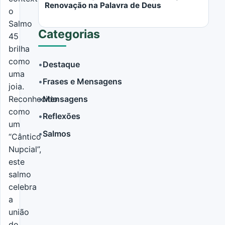
Renovação na Palavra de Deus
o
Salmo
Categorias
45
brilha
como
•
Destaque
uma
•
Frases e Mensagens
joia.
LER MAIS
•
Mensagens
Reconhecido
como
•
Reflexões
um
•
Salmos
“Cântico
Nupcial”,
este
salmo
celebra
a
união
do