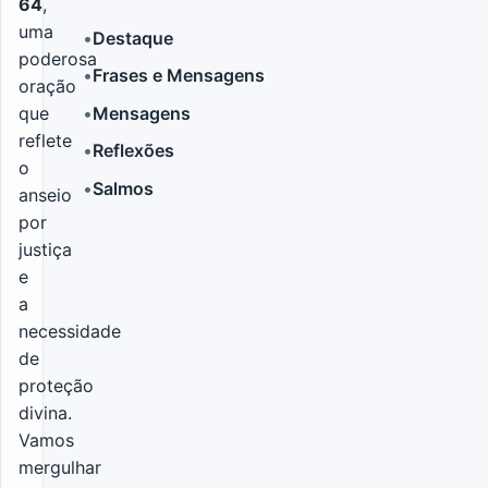
64
,
uma
•
Destaque
poderosa
•
Frases e Mensagens
oração
LER MAIS
•
Mensagens
que
reflete
•
Reflexões
o
•
Salmos
anseio
por
justiça
e
a
necessidade
de
proteção
divina.
Vamos
mergulhar