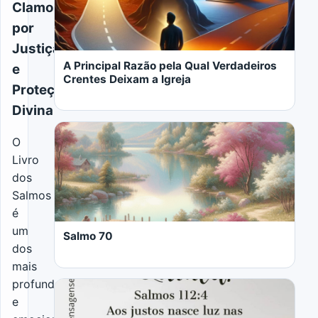
Clamor
por
Justiça
A Principal Razão pela Qual Verdadeiros
e
Crentes Deixam a Igreja
Proteção
Divina
O
Livro
dos
LER MAIS
Salmos
é
um
Salmo 70
dos
mais
profundos
e