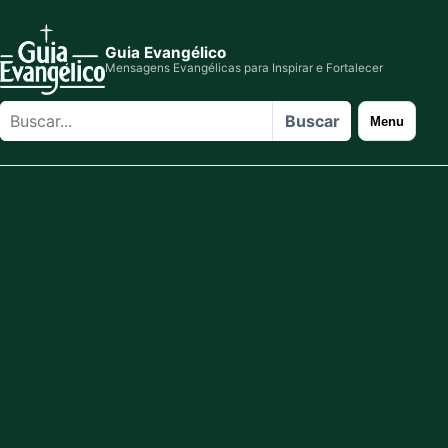
Guia Evangélico
Mensagens Evangélicas para Inspirar e Fortalecer
Buscar
Buscar
Menu
no
site