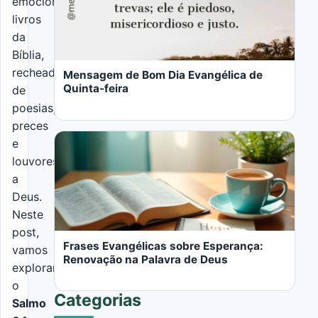
emocionantes
livros
LER MAIS
da
Bíblia,
recheado
Mensagem de Bom Dia Evangélica de
Quinta-feira
de
poesias,
preces
e
louvores
a
Deus.
LER MAIS
Neste
post,
Frases Evangélicas sobre Esperança:
vamos
Renovação na Palavra de Deus
explorar
o
Categorias
Salmo