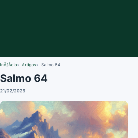
InÃƒÂ­cio
Artigos
Salmo 64
Salmo 64
21/02/2025