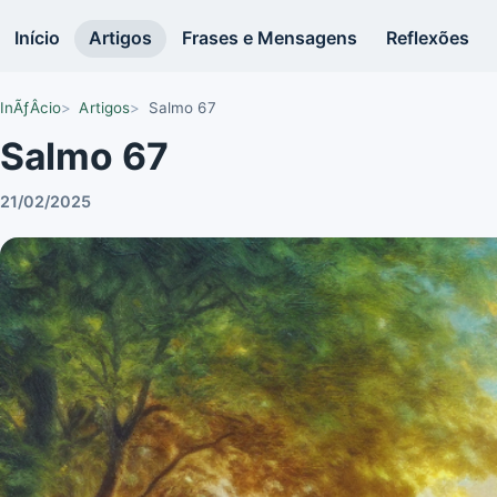
Início
Artigos
Frases e Mensagens
Reflexões
InÃƒÂ­cio
Artigos
Salmo 67
Salmo 67
21/02/2025