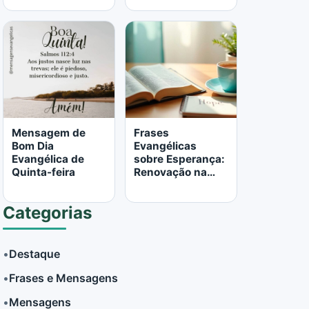
LER MAIS
LER MAIS
Mensagem de
Frases
Bom Dia
Evangélicas
Evangélica de
sobre Esperança:
Quinta-feira
Renovação na
Palavra de Deus
Categorias
•
Destaque
•
Frases e Mensagens
LER MAIS
LER MAIS
•
Mensagens