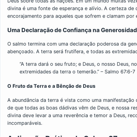
Deus sobre todas as nações. Em um mundo muitas vezes 
divina é uma fonte de esperança e alívio. A certeza de
encorajamento para aqueles que sofrem e clamam por 
Uma Declaração de Confiança na Generosidad
O salmo termina com uma declaração poderosa da gene
abençoado. A terra será frutífera, e todas as extremida
“A terra dará o seu fruto; e Deus, o nosso Deus, 
extremidades da terra o temerão.” – Salmo 67:6-7
O Fruto da Terra e a Bênção de Deus
A abundância da terra é vista como uma manifestação 
de que todas as boas dádivas vêm de Deus, e nossa re
divina deve levar a uma reverência e temor a Deus, r
incomparáveis.