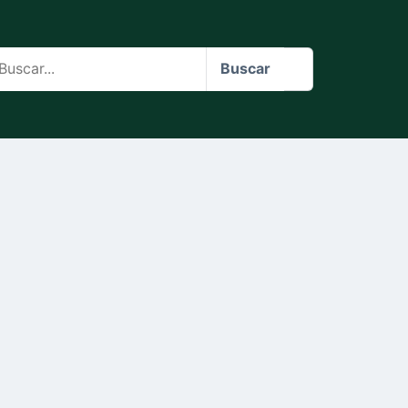
scar
Buscar
o
te