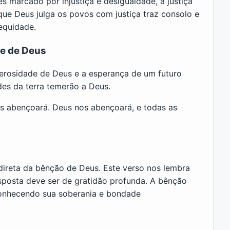
marcado por injustiça e desigualdade, a justiça
 que Deus julga os povos com justiça traz consolo e
equidade.
e de Deus
rosidade de Deus e a esperança de um futuro
des da terra temerão a Deus.
nos abençoará. Deus nos abençoará, e todas as
direta da bênção de Deus. Este verso nos lembra
sposta deve ser de gratidão profunda. A bênção
econhecendo sua soberania e bondade