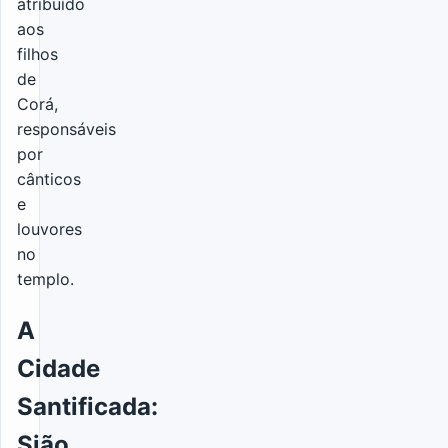
atribuído
aos
filhos
de
Corá,
responsáveis
por
cânticos
e
louvores
no
templo.
A
Cidade
Santificada:
Sião