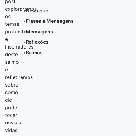
post,
exploraremos
•
Destaque
os
•
Frases e Mensagens
temas
LER MAIS
•
Mensagens
profundos
e
•
Reflexões
inspiradores
•
Salmos
deste
salmo
e
refletiremos
sobre
como
ele
pode
tocar
nossas
vidas