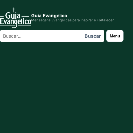
Guia Evangélico
Mensagens Evangélicas para Inspirar e Fortalecer
Buscar
Buscar
Menu
no
site