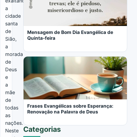
exaltando
a
LER MAIS
cidade
santa
de
Mensagem de Bom Dia Evangélica de
Quinta-feira
Sião,
a
morada
de
Deus
e
a
LER MAIS
mãe
de
Frases Evangélicas sobre Esperança:
todas
Renovação na Palavra de Deus
as
nações.
Categorias
Neste