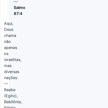
—
Salmo
87:4
Aqui,
Deus
chama
não
apenas
os
israelitas,
mas
diversas
nações
—
Raabe
(Egito),
Babilônia,
Filístia,