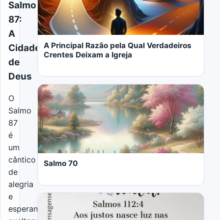
Salmo
87:
A
A Principal Razão pela Qual Verdadeiros
Cidade
Crentes Deixam a Igreja
de
Deus
O
Salmo
87
LER MAIS
é
um
cântico
Salmo 70
de
alegria
e
esperança,